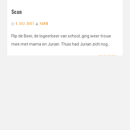
Scan
6 JULI 2007
HARM
Flip de Beer, de logeerbeer van school, ging weer trouw
mee met mama en Jurian. Thuis had Jurian zich nog…
READ MORE
15 juni 2007
14 JUNI 2007
HARM
15 juni 2007 dokter Dik, uroloog We moesten flink geduld
hebben in de wachtkamer. Jurian vroeg af en toe of…
READ MORE