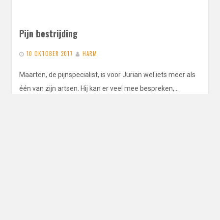
Pijn bestrijding
10 OKTOBER 2017
HARM
Maarten, de pijnspecialist, is voor Jurian wel iets meer als
één van zijn artsen. Hij kan er veel mee bespreken,…
READ MORE
Wondcontrole
9 OKTOBER 2017
HARM
Het herstel gaan redelijk, toch zijn er zaken die we in de
gaten moeten houden. We laten hem nog niet…