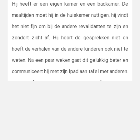
Hij heeft er een eigen kamer en een badkamer. De
maaltijden moet hij in de huiskamer nuttigen, hij vindt
het niet fijn om bij de andere revalidanten te zijn en
zondert zicht af. Hij hoort de gesprekken niet en
hoeft de verhalen van de andere kinderen ook niet te
weten. Na een paar weken gaat dit gelukkig beter en
communiceert hij met zijn Ipad aan tafel met anderen.
Soms blijft hij na het avondeten nog natafelen.
Intussen heeft hij weer een operatie gehad. Er is bij
hem een cochleair implantaat geplaatst. Een dun
draadje met electroden is in het slakkenhuis
geplaatst en worden signaaltjes omgezet naar