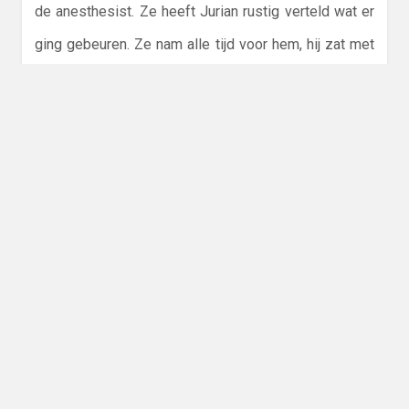
de anesthesist. Ze heeft Jurian rustig verteld wat er
ging gebeuren. Ze nam alle tijd voor hem, hij zat met
vragen als “wat als de prik is uitgewerkt….? Dan heb
ik er nu toch niets aan?”
Er werd vanaf de O.K. al gebeld waar de patiënt bleef,
maar de anesthesist bleef geduldig. Bleef dingen
uitleggen en zijn vragen beantwoorden. Stelde zelfs
voor om morgen terug te komen.
We zijn altijd eerlijk tegen Jurian geweest, hebben
altijd alles verteld, hem erbij betrokken en mee laten
denken. Nu vond hij het zo eng om deze prik te