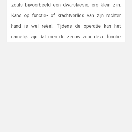
zoals bijvoorbeeld een dwarslaesie, erg klein zijn.
Kans op functie- of krachtverlies van zijn rechter
hand is wel reëel. Tijdens de operatie kan het
namelijk zijn dat men de zenuw voor deze functie
opoffert om de tumor zoveel als mogelijk veilig weg
te krijgen.
Na de operatie zal Jurian vrijwel zeker naar de
intensive care gaan. Hierna zal hij een kleine week in
het ziekenhuis blijven om daarna thuis weer aan te
sterken en kijken of de wondgenezing helemaal
goed gaat.
In het begin zal uitval door zwellingen kunnen