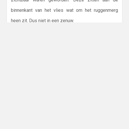
binnenkant van het vlies wat om het ruggenmerg
heen zit. Dus niet in een zenuw.
Dokter van Berkestijn maakt zich sterk om de meest
gespecialiseerde mensen te benaderen en zich
hierover te buigen. Ze verwacht binnenkort een
kijkoperatie om wat weefsel van de fibroom weg te
nemen. De kans dat het hier om goedaardig weefsel
gaat, is zeer klein. Met grote moeite om de klap op
te vangen en met tranen in de ogen vroeg Harm of
we dus nu hier over kanker praten. Dokter van
Berkestijn bevestigde dit.