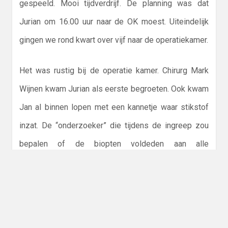
gespeeld. Mooi tijdverdrijf. De planning was dat
Jurian om 16.00 uur naar de OK moest. Uiteindelijk
gingen we rond kwart over vijf naar de operatiekamer.
Het was rustig bij de operatie kamer. Chirurg Mark
Wijnen kwam Jurian als eerste begroeten. Ook kwam
Jan al binnen lopen met een kannetje waar stikstof
inzat. De “onderzoeker” die tijdens de ingreep zou
bepalen of de biopten voldeden aan alle
voorwaarden voor alle onderzoeken. Uiteraard kwam
Maarten Mensink ook nog even gedag zeggen.
Harm ging mee naar de operatie kamer, ondanks de