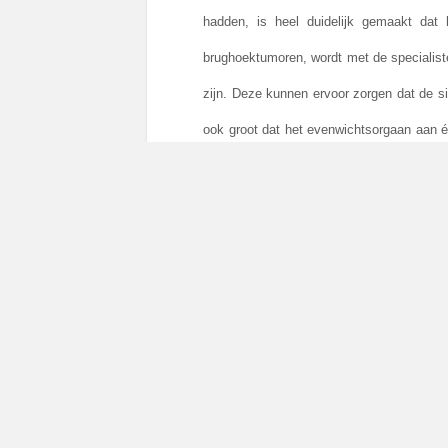
hadden, is heel duidelijk gemaakt dat 
brughoektumoren, wordt met de specialiste
zijn. Deze kunnen ervoor zorgen dat de 
ook groot dat het evenwichtsorgaan aan éé
bespreken. De specialist wil ons duidelij
waar zal de behandeling plaatsvinden. De 
Aan de ene kant waren we blij dat de ge
over wat er wanneer moet gaan gebeuren, voe
En we hadden nu een heerlijk vooruitzich
hier vertoeven op uitnodiging van de St
prachtige accommodatie vlak bij de Eft