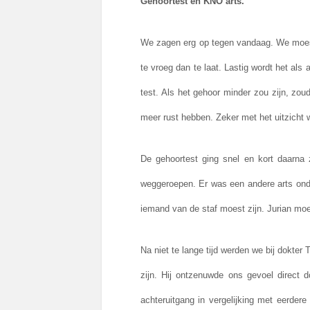
Gehoortest en KNO arts.
We zagen erg op tegen vandaag. We moeste
te vroeg dan te laat. Lastig wordt het als
test. Als het gehoor minder zou zijn, zo
meer rust hebben. Zeker met het uitzicht
De gehoortest ging snel en kort daarn
weggeroepen. Er was een andere arts ond
iemand van de staf moest zijn. Jurian moes
Na niet te lange tijd werden we bij dokte
zijn. Hij ontzenuwde ons gevoel direct d
achteruitgang in vergelijking met eerder