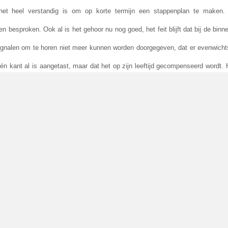
het heel verstandig is om op korte termijn een stappenplan te maken. 
n besproken. Ook al is het gehoor nu nog goed, het feit blijft dat bij de 
signalen om te horen niet meer kunnen worden doorgegeven, dat er evenwicht
n kant al is aangetast, maar dat het op zijn leeftijd gecompenseerd wordt. 
k betrekken bij de toekomstige beslissingen: wanneer moet er ingegrepen wor
KNO arts zal op korte termijn telefonisch overleg met ons hebben.
hoortest zo goed was, maar aan de andere kant voelt het weer als een zwar
lt zo zwaar. We moeten blij zijn dat Jurian nu lekker zichzelf kan zijn, geen 
t: snel naar huis, koffers, tassen en de drie jongens in de auto en op naar
ichting Zeldzame Ziekten. Deze bestaat 5 jaar en had ons uitgenodigd om
eling. Samen met 7 andere gezinnen konden we ervaren om even onbezorgd 