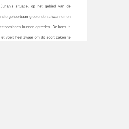
Jurian’s situatie, op het gebied van de
binnenste gehoorbaan groeiende schwannomen
sstoornissen kunnen optreden. De kans is
Het voelt heel zwaar om dit soort zaken te
den, wordt het een operatie of bestraling,
e last op onze schouders, de onzekerheid
pijn of iets dergelijks heeft.
 Villa Pardoes!! We mochten een hele week
 een week vakantie te gaan vieren in een
te genieten van diverse (vrijblijvende)