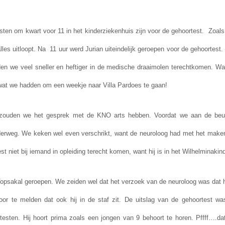
n om kwart voor 11 in het kinderziekenhuis zijn voor de gehoortest. Zoals g
 alles uitloopt. Na 11 uur werd Jurian uiteindelijk geroepen voor de gehoorte
uden we veel sneller en heftiger in de medische draaimolen terechtkomen. W
 wat we hadden om een weekje naar Villa Pardoes te gaan!
a zouden we het gesprek met de KNO arts hebben. Voordat we aan de beur
erweg. We keken wel even verschrikt, want de neuroloog had met het maken 
t niet bij iemand in opleiding terecht komen, want hij is in het Wilhelminaki
r Topsakal geroepen. We zeiden wel dat het verzoek van de neuroloog was da
oor te melden dat ook hij in de staf zit. De uitslag van de gehoortest was
e testen. Hij hoort prima zoals een jongen van 9 behoort te horen. Pffff….d