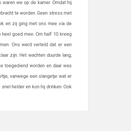
ds waren we op de kamer. Omdat hij
ebracht te worden. Geen stress met
ook en zij ging met ons mee via de
de heel goed mee. Om half 10 kreeg
demen. Ons werd verteld dat er een
aar zijn. Het wachten duurde lang,
ose toegediend worden en daar was
eltje, vanwege een slangetje wat er
l snel helder en kon hij drinken. Ook
gster vertelde ons dat we komende
er te spelen. Een heel verschil met