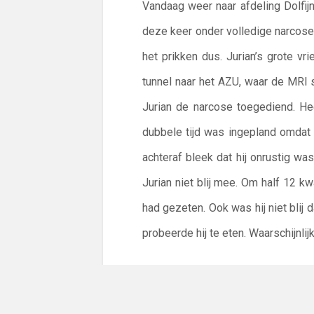
Vandaag weer naar afdeling Dolfij
deze keer onder volledige narcose
het prikken dus. Jurian’s grote v
tunnel naar het AZU, waar de MRI 
Jurian de narcose toegediend. Hee
dubbele tijd was ingepland omdat 
achteraf bleek dat hij onrustig 
Jurian niet blij mee. Om half 12 kw
had gezeten. Ook was hij niet blij d
probeerde hij te eten. Waarschijnlij
Al snel kreeg hij weer praatjes 
donderdag misschien al de uitslag 