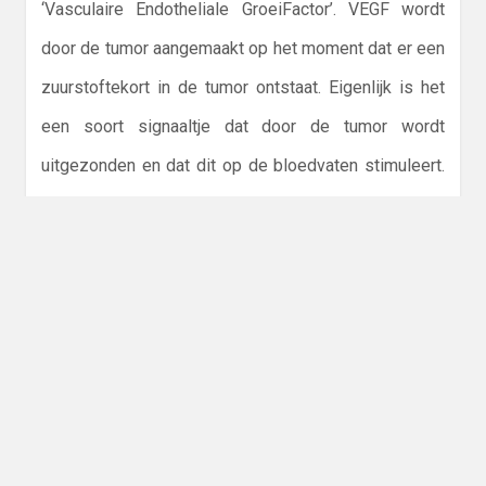
‘Vasculaire Endotheliale GroeiFactor’. VEGF wordt
door de tumor aangemaakt op het moment dat er een
zuurstoftekort in de tumor ontstaat. Eigenlijk is het
een soort signaaltje dat door de tumor wordt
uitgezonden en dat dit op de bloedvaten stimuleert.
Door deze stimulatie worden nieuwe bloedvaten
gevormd, via welke de tumor wordt voorzien van
zuurstof en voedingsstoffen. Hierdoor kan de tumor
verder groeien. Deze stof is bij Jurian waarschijnlijk
actiever en zal de groei van de tumoren kunnen
veroorzaken.
In de publicatie over de behandeling van deze