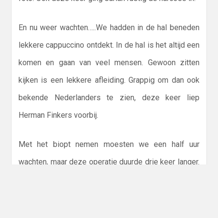
En nu weer wachten…..We hadden in de hal beneden
lekkere cappuccino ontdekt. In de hal is het altijd een
komen en gaan van veel mensen. Gewoon zitten
kijken is een lekkere afleiding. Grappig om dan ook
bekende Nederlanders te zien, deze keer liep
Herman Finkers voorbij.
Met het biopt nemen moesten we een half uur
wachten, maar deze operatie duurde drie keer langer.
We hadden al twee keer geïnformeerd of Jurian al op
de uitslaapkamer was, maar nee, ons geduld werd op
de proef gesteld. Eindelijk was hij terug, inmiddels