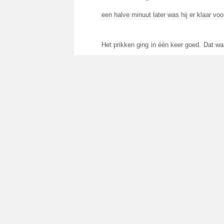
een halve minuut later was hij er klaar voo
Het prikken ging in één keer goed. Dat w
het niet volgens hem, het was wel een ge
Ook de MRI in ging goed. De CD van Mar
toegevoegd. Daarna nog 10 minuten de sc
het kinderziekenhuis, hij hoefde niet nuc
grote vent!