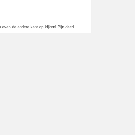
 even de andere kant op kijken! Pijn deed
e 20 minuten werd de contrast vloeistof
e scan deze keer ging. Geen dagopname in
is kunnen. Supertrots zijn we op hem, onze