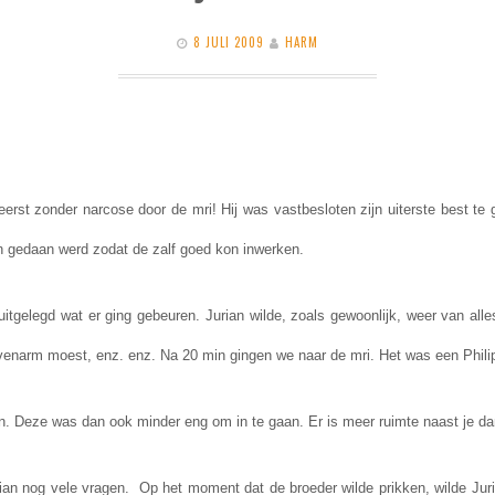
8 JULI 2009
HARM
erst zonder narcose door de mri! Hij was vastbesloten zijn uiterste best te
n gedaan werd zodat de zalf goed kon inwerken.
s uitgelegd wat er ging gebeuren. Jurian wilde, zoals gewoonlijk, weer van al
enarm moest, enz. enz. Na 20 min gingen we naar de mri. Het was een Phil
n. Deze was dan ook minder eng om in te gaan. Er is meer ruimte naast je da
ian nog vele vragen. Op het moment dat de broeder wilde prikken, wilde Juri