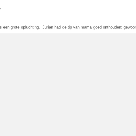
r.
as een grote opluchting. Jurian had de tip van mama goed onthouden: gewoon
k gevoel.
co Borsato, die hij had mee genomen, werd netjes opgezet. Na een klein
an in en klaar was hij. Lekker naar huis. Het was dus een succes zoals d
hter te zijn, niet misselijk uit de narcose hoeven te komen en direct naar hu