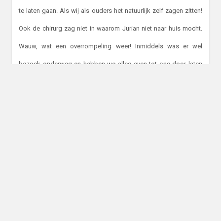
te laten gaan. Als wij als ouders het natuurlijk zelf zagen zitten!
Ook de chirurg zag niet in waarom Jurian niet naar huis mocht.
Wauw, wat een overrompeling weer! Inmiddels was er wel
bezoek onderweg en hebben we alles even tot ons door laten
dringen. We merkten wel dat het bezoek wat teveel was voor
Jurian, hij had praatjes voor 10! Diana ging met het bezoek
lekker koffie drinken in het Ronald McDonaldhuis, zodat Jurian
een tijd kon rusten.
Hierna hebben we alle spullen bij elkaar gepakt en hebben we
afscheid genomen van de verpleegster. Jurian heeft nog even
om het hoekje gekeken waar zijn broers en papa die nacht
hadden geslapen. Wat een heerlijkheid dat we met ons vijven zo