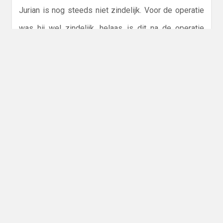
Jurian is nog steeds niet zindelijk. Voor de operatie
was hij wel zindelijk, helaas is dit na de operatie
alleen maar slechter geworden. Dokter van Berkestijn
wil dit laten onderzoeken of de plasproblemen een
neurologische oorzaak hadden. Op de echo zag
uroloog dokter Dik direct dat zijn endeldarm nogal vol
was. (hoewel Jurian toch bijna dagelijks goede
ontlasting heeft tegenwoordig.) Deze beknelde de
blaas behoorlijk, dus hierdoor kreeg Jurian nooit het
gevoel dat hij een volle blaas had. Jurian heeft een
laxeermiddel gekregen zodat de darmen minder vol
raken, en de druk op de blaas weer minder zal