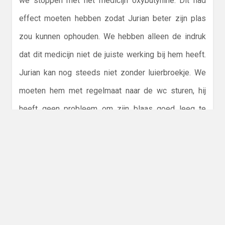
we stoppen met het medicijn oxybutynine. Dit had
effect moeten hebben zodat Jurian beter zijn plas
zou kunnen ophouden. We hebben alleen de indruk
dat dit medicijn niet de juiste werking bij hem heeft.
Jurian kan nog steeds niet zonder luierbroekje. We
moeten hem met regelmaat naar de wc sturen, hij
heeft geen probleem om zijn blaas goed leeg te
plassen, maar hij voelt het niet dat hij tussendoor
urine verliest.
De uroloog zou willen weten wanneer hij urine
verliest na het plassen. Dit is natuurlijk vrij lastig te
bepalen. We gaan ons best doen of hem een aantal