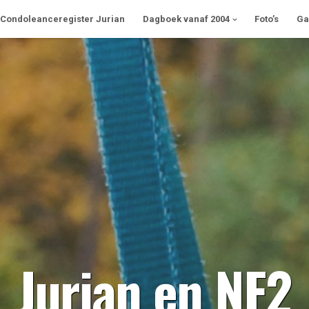
Condoleanceregister Jurian
Dagboek vanaf 2004
Foto’s
Ga
Jurian en NF2