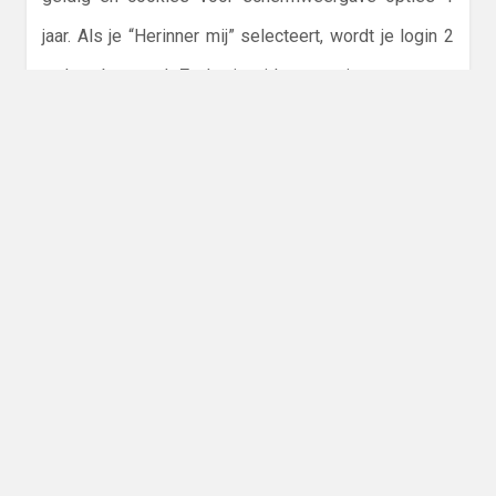
jaar. Als je “Herinner mij” selecteert, wordt je login 2
weken bewaard. Zodra je uitlogt van jouw account,
worden login cookies verwijderd.
Wanneer je een bericht wijzigt of publiceert wordt
een aanvullende cookie door je browser opgeslagen.
Deze cookie bevat geen persoonlijke data en heeft
enkel het post ID van het artikel wat je hebt bewerkt
in zich. Deze cookie is na een dag verlopen.
Ingesloten inhoud van andere websites
Berichten op deze site kunnen ingesloten